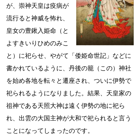
が、崇神天皇は疫病が
流行ると神威を怖れ、
皇女の豊鍬入姫命（と
よすきいりひめのみこ
と）に祀らせ、やがて「倭姫命世記」などに
書かれているように、丹後の籠（この）神社
を始め各地を転々と遷座され、ついに伊勢で
祀られるようになりました。結果、天皇家の
祖神である天照大神は遠く伊勢の地に祀ら
れ、出雲の大国主神が大和で祀られると言う
ことになってしまったのです。