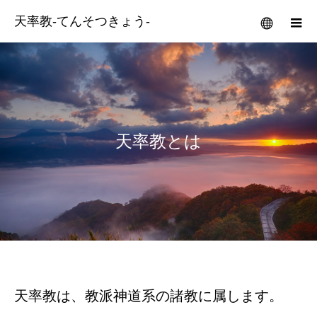
天率教-てんそつきょう-
メニュー
天率教とは
天率教は、教派神道系の諸教に属します。