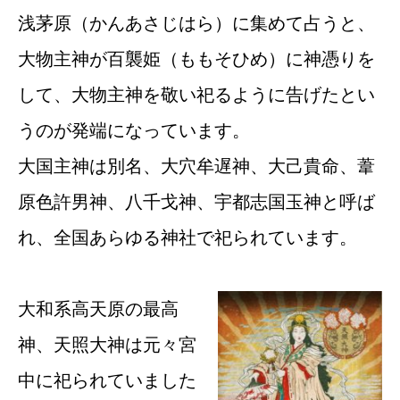
浅茅原（かんあさじはら）に集めて占うと、
大物主神が百襲姫（ももそひめ）に神憑りを
して、大物主神を敬い祀るように告げたとい
うのが発端になっています。
大国主神は別名、大穴牟遅神、大己貴命、葦
原色許男神、八千戈神、宇都志国玉神と呼ば
れ、全国あらゆる神社で祀られています。
大和系高天原の最高
神、天照大神は元々宮
中に祀られていました