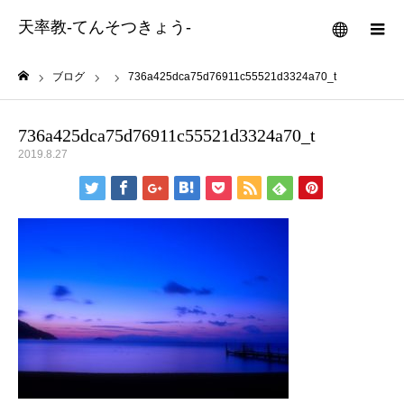
天率教-てんそつきょう-
メニュー
ブログ
736a425dca75d76911c55521d3324a70_t
ホーム
736a425dca75d76911c55521d3324a70_t
2019.8.27