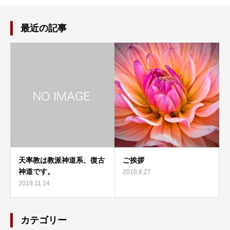
最近の記事
天率教は教派神道系、復古
ご挨拶
神道です。
2019.8.27
2019.11.14
カテゴリー