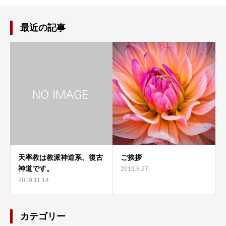
最近の記事
天率教は教派神道系、復古
ご挨拶
神道です。
2019.8.27
2019.11.14
カテゴリー