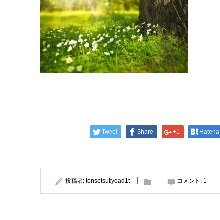
Tweet
Share
+1
Hatena
投稿者:
tensotsukyoad1t
コメント:
1