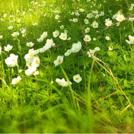
Home
天率教とは
ブログ
概要
お問い合わせ
Pocket
RSS
feedly
Pin it