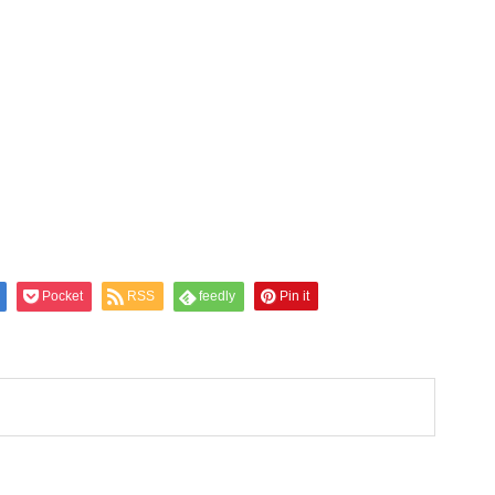
Pocket
RSS
feedly
Pin it