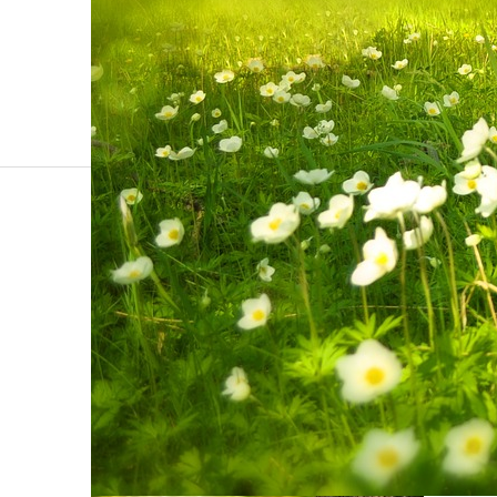
ブログ
spring-276014_1280
ホーム
spring-276014_1280
2019.8.6
Tweet
Share
+1
Hatena