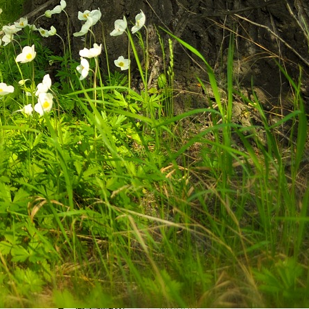
最近の記事
天率教は教派神道
ご挨拶