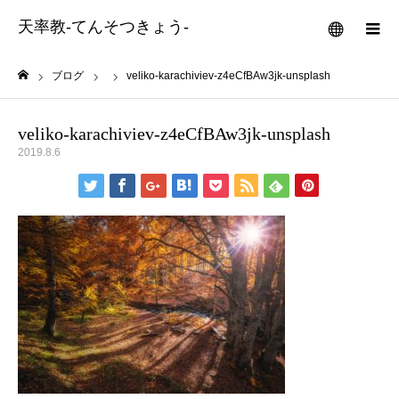
天率教-てんそつきょう-
メニュー
ブログ
veliko-karachiviev-z4eCfBAw3jk-unsplash
ホーム
veliko-karachiviev-z4eCfBAw3jk-unsplash
2019.8.6