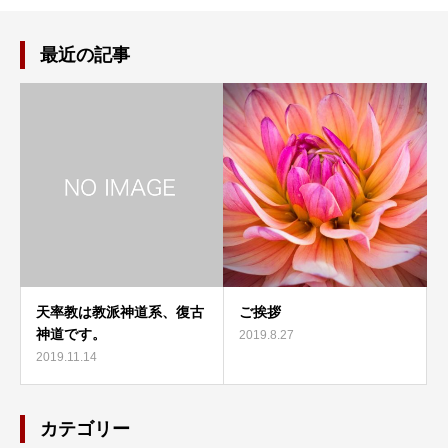
最近の記事
天率教は教派神道系、復古
ご挨拶
神道です。
2019.8.27
2019.11.14
カテゴリー