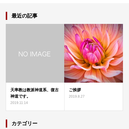
最近の記事
天率教は教派神道系、復古
ご挨拶
神道です。
2019.8.27
2019.11.14
カテゴリー